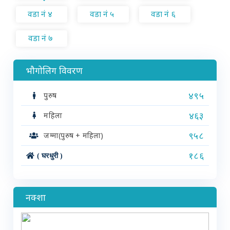
वडा नं ४
वडा नं ५
वडा नं ६
वडा नं ७
भौगोलिग विवरण
४९५
पुरुष
४६३
महिला
९५८
जम्मा(पुरुष + महिला)
१८६
( घरधुरी )
नक्शा