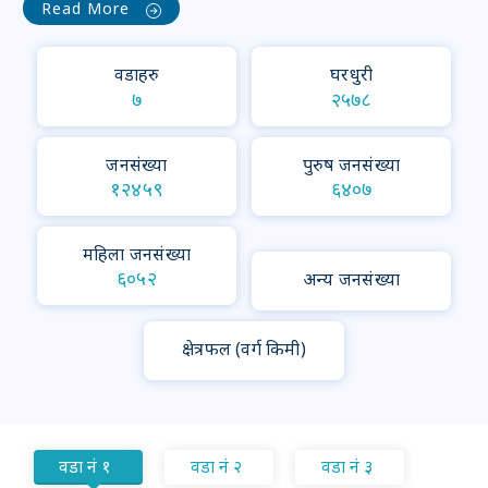
Read More
झक बहादुर छन्त्याल
अध्यक्ष,१
dhawalagiri1gurja@gmail.com
वडाहरु
घरधुरी
9847772458
७
२५७८
देबिन्द्र रोका
अध्यक्ष,३
drm3muna123@gmail.com
जनसंख्या
पुरुष जनसंख्या
9857638777
१२४५९
६४०७
याम बहादुर घर्ती
अध्यक्ष,४
महिला जनसंख्या
dhawalagiriward4@gmail.com
६०५२
अन्य जनसंख्या
9866027387
क्षेत्रफल (वर्ग किमी)
वडा नं १
वडा नं २
वडा नं ३