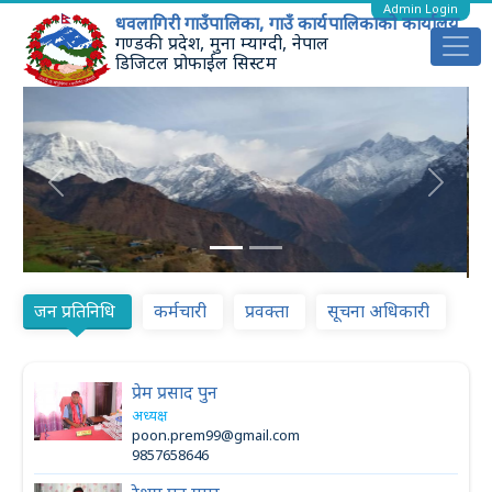
Admin Login
धवलागिरी गाउँपालिका, गाउँ कार्यपालिकाको कार्यालय
गण्डकी प्रदेश, मुना म्याग्दी, नेपाल
डिजिटल प्रोफाईल सिस्टम
Previous
Next
जन प्रतिनिधि
कर्मचारी
प्रवक्ता
सूचना अधिकारी
प्रेम प्रसाद पुन
अध्यक्ष
poon.prem99@gmail.com
9857658646