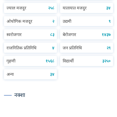
ज्याल मजदुर
२५८
यातायात मजदुर
३४
ओधोगिक मजदूर
२
उद्यमी
९
स्वरोजगार
८३
बेरोजगार
१४३७
राजनितिक प्रतिनिधि
४
जन प्रतिनिधि
२९
गृहणी
१५६८
विद्यार्थी
३२५०
अन्य
३४
नक्शा