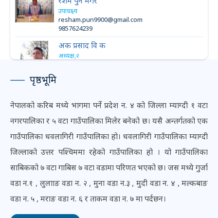
रेशम पुन मगर
उपाधक्ष्य
resham.pun9900@gmail.com
9857624239
अक प्रसाद वि क
अध्यक्ष,२
dhawalagariward2@gmail.com
9864371135
पृष्ठभूमि
राजाराम उपाध्यया
अध्यक्ष,६
नेपालको करिब मध्ये भागमा पर्ने प्रदेश न. ४ को जिल्ला म्याग्दी १ वटा
rajaramsubedi7800@gmail.com
9857624049
नगरपालिका र ५ वटा गाउँपालिका मिलेर बनेको छ। यसै अन्तर्गतको एक
अशोक खत्री
गाउँपालिका धवलागिरी गाउँपालिका हो। धवलागिरी गाउँपालिका म्याग्दी
अध्यक्ष,७
जिल्लाको उत्तर पश्चिममा रहेको गाउँपालिका हो । यो गाउँपालिका
ak7207071@gmail.com
9849435106
साबिकको ७ वटा गाबिस ७ वटा वडामा परिणत भएको छ। जस मध्ये गुर्जा
अमर बहादुर छन्त्याल
वडा न.१ , लुलााङ वडा न. २ , मुना वडा न.३ , मुदी वडा न. ४ , मल्कबाङ
अध्यक्ष,५
वडा न. ५ , मराङ वडा न. ६ र ताकम वडा न. ७ मा पर्दछन।
amarchhantyal438@gmail.com
9857644552