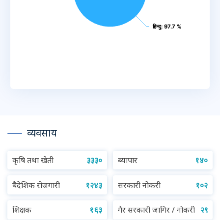
हिन्दु
हिन्दु
: 97.7 %
: 97.7 %
End of interactive chart.
व्यवसाय
कृषि तथा खेती
३३३०
ब्यापार
१४०
बैदेशिक रोजगारी
१२४३
सरकारी नोकरी
१०२
शिक्षक
१६३
गैर सरकारी जागिर / नोकरी
२९